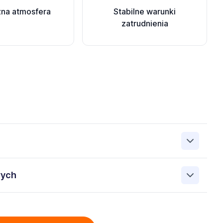
zna atmosfera
Stabilne warunki
zatrudnienia
up Sp. z o.o. 00-838 Warszawa ul. Prosta 68, NIP:
wych
elu rekrutacji przez Administratora. Wiem, że przysługują
oich danych, prawo do ich sprostowania, prawo do
obowych przez ManpowerGroup Sp. z o.o. 00-838
ania, prawo do wniesienia sprzeciwu oraz prawo do
h w załączonych dokumentach aplikacyjnych (w tym