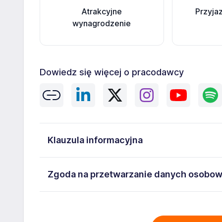
Atrakcyjne
Przyja
wynagrodzenie
Dowiedz się więcej o pracodawcy
Klauzula informacyjna
Administratorem danych osobowych jest ManpowerGro
Zgoda na przetwarzanie danych osobo
5262493733. Moje dane osobowe przetwarzane są w c
mi następujące prawa: prawo żądania dostępu do sw
Wyrażam zgodę na przetwarzanie moich danych os
usunięcia danych, prawo do ograniczenia przetwarz
Warszawa ul. Prosta 68, NIP: 5262493733 zawartyc