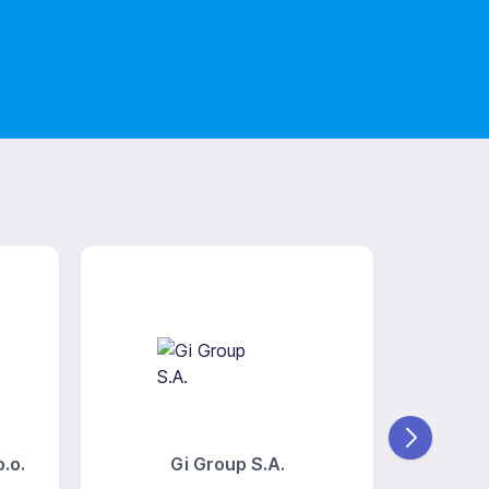
.o.
Gi Group S.A.
Centr