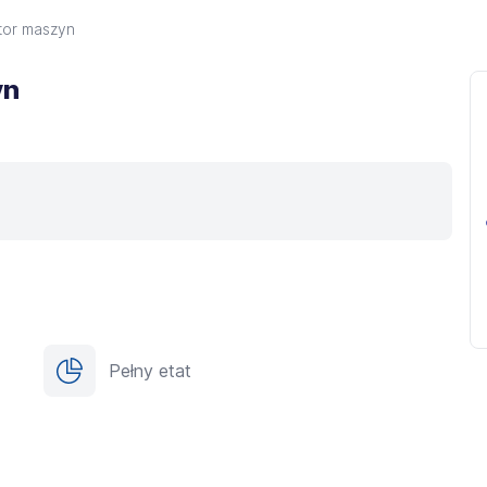
tor maszyn
yn
Pełny etat