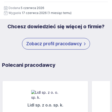
12 miesięcy. Zgoda jest dobrowolna i może być w każdym
Pełną treść Klauzuli znajdzie Pan/Pani pod adresem:
czasie wycofana.
Dodana
5 czerwca 2026
https://www.workprofit.pl/klauzula-informacyjna.html
Wygasła
17 czerwca 2026
(1 miesiąc temu)
Chcesz dowiedzieć się więcej o firmie?
Zobacz profil pracodawcy
Polecani pracodawcy
Lidl sp. z o.o. sp. k.