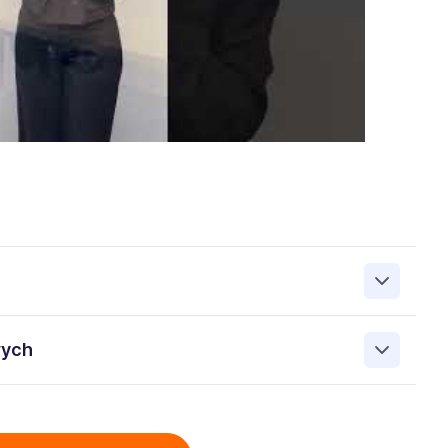
zanie przez Work&Profit Sp. z o.o., ul. 11 Listopada 60-62,
wych
 zgłoszeniu rekrutacyjnym w celu prowadzenia rekrutacji
asie możesz cofnąć zgodę, kontaktując się z nami pod
bowych przez Work & Profit Agencja Pracy Tymczasowej
: 5471988634 zawartych w załączonych dokumentach