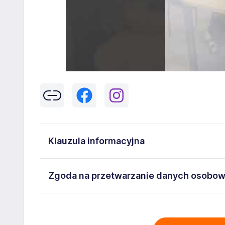
Klauzula informacyjna
Klikając w przycisk „Wyślij” zgadzasz się na przetwar
Zgoda na przetwarzanie danych osobo
43-300 Bielsko-Biała danych osobowych zawartych w
na stanowisko wskazane w ogłoszeniu. W każdym cz
Wyrażam zgodę na przetwarzanie moich danych oso
adresem
poczta@workprofit.pl
43-300 Bielsko-Biała ul. 11 Listopada 60-62 , NIP