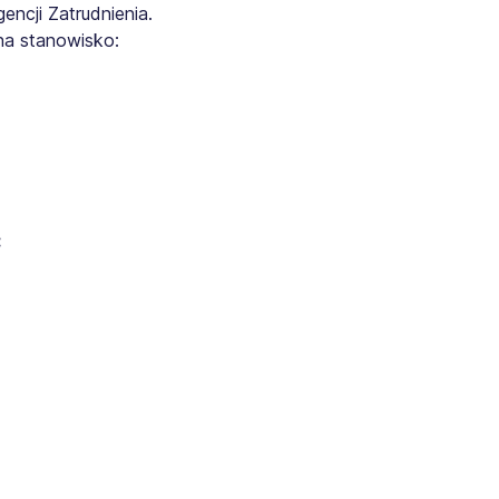
ncji Zatrudnienia.
na stanowisko:
: