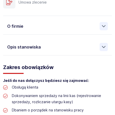
Umowa zlecenie
O firmie
Opis stanowiska
Założona w 2001 Agencja Pracy Tymczasowej, Agencja
Pośrednictwa Pracy i Doradztwa Personalnego Work &
Zakres obowiązków
Profit jest obecnie jedną z największych niezależnych
polskich agencji zatrudnienia. W ciągu wielu lat naszej
działalności daliśmy pracę przeszło 50 000 pracowników
Jeśli do nas dołączysz będziesz się zajmować:
w całym kraju. Skutecznie znajdujemy pracowników dla
Obsługą klienta
największych firm, jak również małych rodzinnych
przedsiębiorstw w Polsce. Agencja jest wpisana pod nr
Dokonywaniem sprzedaży na linii kas (rejestrowanie
396 w Krajowym Rejestrze Agencji Zatrudnienia.
sprzedaży, rozliczanie utargu kasy)
Obecnie dla naszego Klienta, poszukujemy osób do pracy
Dbaniem o porządek na stanowisku pracy
na stanowisko: