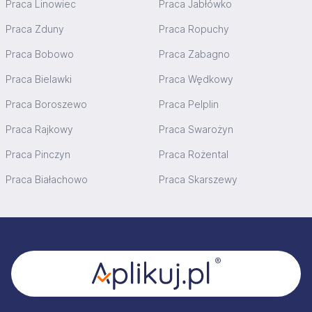
Praca Linowiec
Praca Jabłówko
Praca Zduny
Praca Ropuchy
Praca Bobowo
Praca Zabagno
Praca Bielawki
Praca Wędkowy
Praca Boroszewo
Praca Pelplin
Praca Rajkowy
Praca Swarożyn
Praca Pinczyn
Praca Rożental
Praca Białachowo
Praca Skarszewy
Stopka