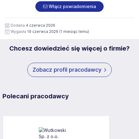
załączonych dokumentach aplikacyjnych (w tym
pod numerem 33 816 64 09 lub pisemnie na adres
Włącz powiadomienia
wizerunku), na potrzeby przyszłych rekrutacji przez okres
siedziby administratora.
12 miesięcy. Zgoda jest dobrowolna i może być w każdym
Pełną treść Klauzuli znajdzie Pan/Pani pod adresem:
czasie wycofana.
Dodana
4 czerwca 2026
https://www.workprofit.pl/klauzula-informacyjna.html
Wygasła
19 czerwca 2026
(1 miesiąc temu)
Chcesz dowiedzieć się więcej o firmie?
Zobacz profil pracodawcy
Polecani pracodawcy