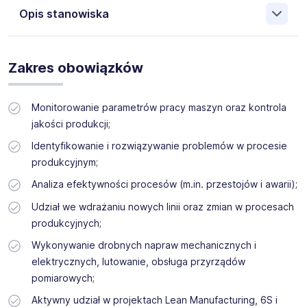
Opis stanowiska
Dla naszego klienta, z branży samochodowej,
poszukujemy kandydatów na stanowisko
Operator
Zakres obowiązków
Techniczny
(k/m).
Monitorowanie parametrów pracy maszyn oraz kontrola
System pracy:
3-zmianowy
jakości produkcji;
Miejsce pracy:
Siemianowice Śląskie
Identyfikowanie i rozwiązywanie problemów w procesie
produkcyjnym;
Analiza efektywności procesów (m.in. przestojów i awarii);
Udział we wdrażaniu nowych linii oraz zmian w procesach
produkcyjnych;
Wykonywanie drobnych napraw mechanicznych i
elektrycznych, lutowanie, obsługa przyrządów
pomiarowych;
Aktywny udział w projektach Lean Manufacturing, 6S i