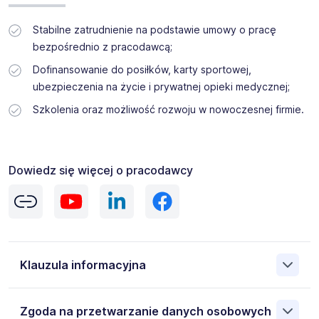
Stabilne zatrudnienie na podstawie umowy o pracę
bezpośrednio z pracodawcą;
Dofinansowanie do posiłków, karty sportowej,
ubezpieczenia na życie i prywatnej opieki medycznej;
Szkolenia oraz możliwość rozwoju w nowoczesnej firmie.
Dowiedz się więcej o pracodawcy
Klauzula informacyjna
Administratorem danych osobowych jest Gi Group S.A. 00-
Zgoda na przetwarzanie danych osobowych
833 Warszawa ul. SIENNA 75, NIP: 8971655469. Moje