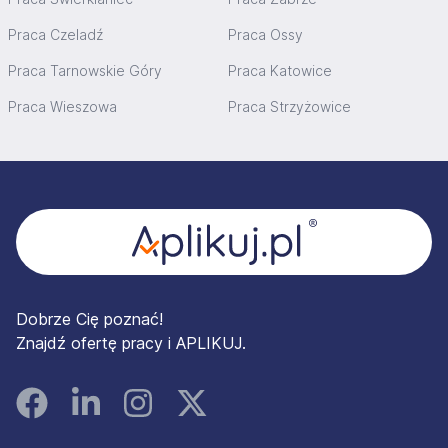
Praca Czeladź
Praca Ossy
Praca Tarnowskie Góry
Praca Katowice
Praca Wieszowa
Praca Strzyżowice
Stopka
Dobrze Cię poznać!
Znajdź ofertę pracy i APLIKUJ.
Facebook
Linked In
Instagram
Instagram