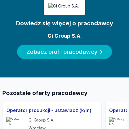
Dowiedz się więcej o pracodawcy
Gi Group S.A.
Zobacz profil pracodawcy
Pozostałe oferty pracodawcy
Operator produkcji - ustawiacz (k/m)
Operato
Gi Group S.A.
Wrocław