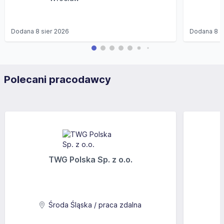
Dodana
8 sier 2026
Dodana
8 s
Polecani pracodawcy
TWG Polska Sp. z o.o.
Środa Śląska / praca zdalna