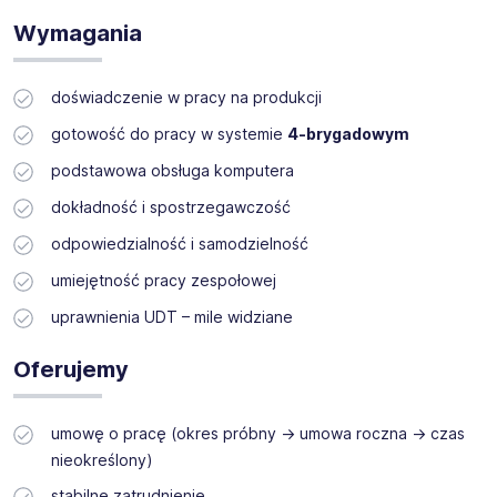
zł netto)
Wymagania
System pracy:
4-brygadowy
(2 dni / 2 noce / 4 dni wolne,
zmiany
6:00 - 18:00, 18:00 - 06:00
)
doświadczenie w pracy na produkcji
Benefity: opieka medyczna, Multisport, ubezpieczenie,
dofinansowania + transport
gotowość do pracy w systemie
4-brygadowym
Zatrudnienie: od zaraz,
umowa o pracę
, okres próbny →
podstawowa obsługa komputera
umowa roczna → czas nieokreślony
dokładność i spostrzegawczość
odpowiedzialność i samodzielność
umiejętność pracy zespołowej
uprawnienia UDT – mile widziane
Oferujemy
umowę o pracę (okres próbny → umowa roczna → czas
nieokreślony)
stabilne zatrudnienie