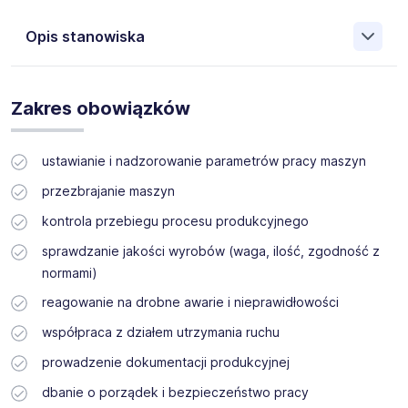
Opis stanowiska
Poszukujemy osób do pracy przy
nowoczesnej,
zautomatyzowanej linii produkcyjnej
, gdzie proces w
Zakres obowiązków
dużej mierze sterowany jest komputerowo.
Nie jest to stanowisko wymagające dużego wysiłku
ustawianie i nadzorowanie parametrów pracy maszyn
fizycznego — kluczowe znaczenie mają tutaj dokładność,
uważność, bieżąca kontrola procesu produkcyjnego oraz
przezbrajanie maszyn
doświadczenie w przezbrajaniu maszyn.
kontrola przebiegu procesu produkcyjnego
Na tym stanowisku najlepiej odnajdą się osoby, które są
spostrzegawcze i precyzyjne, dobrze czują się w pracy z
sprawdzanie jakości wyrobów (waga, ilość, zgodność z
maszynami oraz panelami komputerowymi, a także
normami)
potrafią szybko wychwycić ewentualne nieprawidłowości i
odpowiednio na nie zareagować.
reagowanie na drobne awarie i nieprawidłowości
współpraca z działem utrzymania ruchu
Miejsce pracy:
Wróblowic
e, darmowy transport:
Wrocław, Wołów, Malczyce, Środa Śląska, Brzeg Dolny,
prowadzenie dokumentacji produkcyjnej
Komorniki, Miękinia
dbanie o porządek i bezpieczeństwo pracy
Wynagrodzenie:
6000 – 7400 zł brutto
(ok. 4400 – 5500