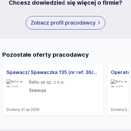
Chcesz dowiedzieć się więcej o firmie?
Zobacz profil pracodawcy
Pozostałe oferty pracodawcy
Spawacz/ Spawaczka 135 (nr ref. 36/S/2026) Szwecja (k/m)
Baltix.se sp. z o.o.
Szwecja
Dodana
31 lip 2026
Dodana
5 s