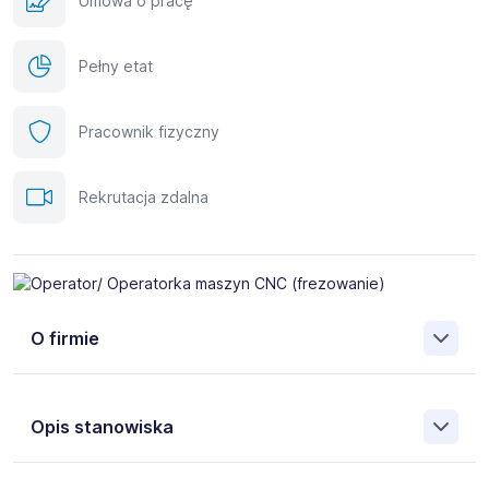
Umowa o pracę
Pełny etat
Pracownik fizyczny
Rekrutacja zdalna
O firmie
Baltix.se – Agencja Zatrudnienia nr 22373
- specjalizuje
Opis stanowiska
się w obsłudze firm skandynawskich ceniących
wykwalifikowanych pracowników z Polski.
Operator/ Operatorka maszyn CNC (frezowanie)