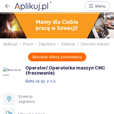
Menu
Aplikuj.pl
Praca
Zagranica
Szwecja
Operator maszyn
Aktualne oferty pracodawcy
Operator/ Operatorka maszyn CNC
(frezowanie)
Baltix.se sp. z o.o.
Szwecja
zagranica