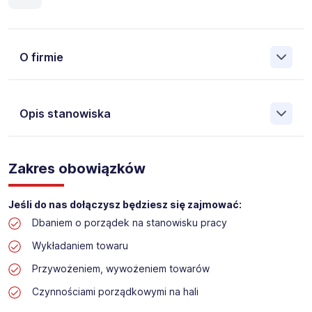
O firmie
Opis stanowiska
Założona w 2001 Agencja Pracy Tymczasowej, Agencja
Pośrednictwa Pracy i Doradztwa Personalnego Work &
Zakres obowiązków
Profit jest obecnie jedną z największych niezależnych
polskich agencji zatrudnienia. W ciągu wielu lat naszej
działalności daliśmy pracę przeszło 50 000 pracowników
Jeśli do nas dołączysz będziesz się zajmować:
w całym kraju. Skutecznie znajdujemy pracowników dla
Dbaniem o porządek na stanowisku pracy
największych firm, jak również małych rodzinnych
przedsiębiorstw w Polsce. Agencja jest wpisana pod nr
Wykładaniem towaru
396 w Krajowym Rejestrze Agencji Zatrudnienia.
Przywożeniem, wywożeniem towarów
Obecnie dla naszego Klienta, poszukujemy osób na
Czynnościami porządkowymi na hali
stanowisko: