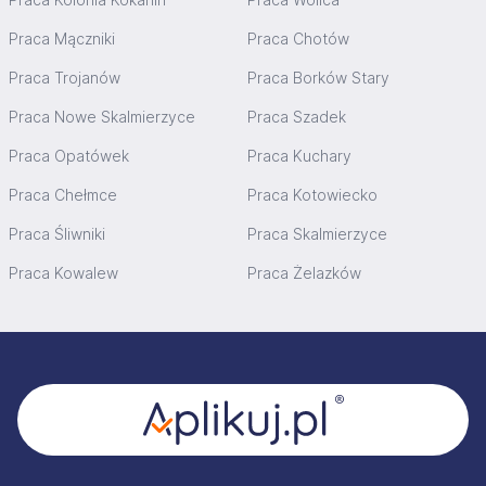
Praca Mączniki
Praca Chotów
Praca Trojanów
Praca Borków Stary
Praca Nowe Skalmierzyce
Praca Szadek
Praca Opatówek
Praca Kuchary
Praca Chełmce
Praca Kotowiecko
Praca Śliwniki
Praca Skalmierzyce
Praca Kowalew
Praca Żelazków
Stopka