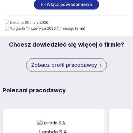
załączonych dokumentach aplikacyjnych (w tym
pod numerem 33 816 64 09 lub pisemnie na adres
Włącz powiadomienia
wizerunku), na potrzeby przyszłych rekrutacji przez okres
siedziby administratora.
12 miesięcy. Zgoda jest dobrowolna i może być w każdym
Pełną treść Klauzuli znajdzie Pan/Pani pod adresem:
czasie wycofana.
Dodana
30 maja 2026
https://www.workprofit.pl/klauzula-informacyjna.html
Wygasła
14 czerwca 2026
(1 miesiąc temu)
Chcesz dowiedzieć się więcej o firmie?
Zobacz profil pracodawcy
Polecani pracodawcy
Lambda S.A.