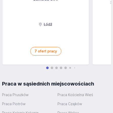
S
Łódź
7
ofert pracy
Praca w sąsiednich miejscowościach
Praca Pruszków
Praca Kościelna Wieś
Praca Piotrów
Praca Czajków
Praca Kolonia Kokanin
Praca Wolica