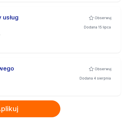
y usług
Obserwuj
Dodana 15 lipca
A
owego
Obserwuj
Dodana 4 sierpnia
plikuj