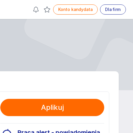
Konto kandydata
Dla firm
Aplikuj
Praca alert - powiadomienia