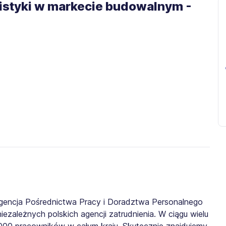
gistyki w markecie budowalnym -
gencja Pośrednictwa Pracy i Doradztwa Personalnego
iezależnych polskich agencji zatrudnienia. W ciągu wielu
0 000 pracowników w całym kraju. Skutecznie znajdujemy