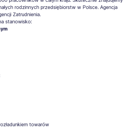
małych rodzinnych przedsiębiorstw w Polsce. Agencja
ncji Zatrudnienia.
na stanowisko:
nym
:
rozładunkiem towarów