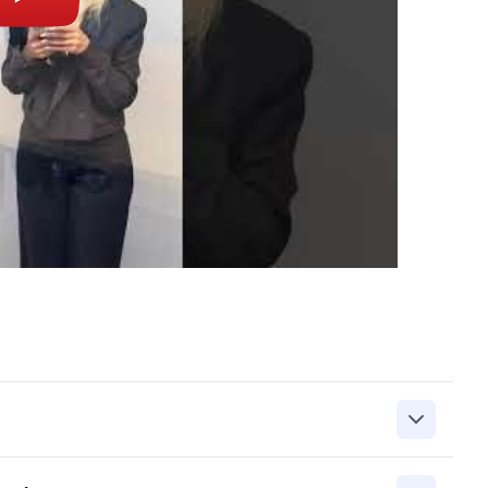
zanie przez Work&Profit Sp. z o.o., ul. 11 Listopada 60-62,