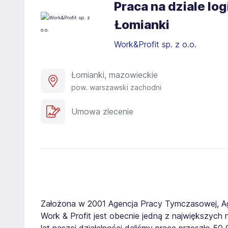
Praca na dziale lo
Łomianki
Work&Profit sp. z o.o.
Łomianki, mazowieckie
pow. warszawski zachodni
Umowa zlecenie
Założona w 2001 Agencja Pracy Tymczasowej, A
Work & Profit jest obecnie jedną z największych n
lat naszej działalności daliśmy pracę przeszło 5