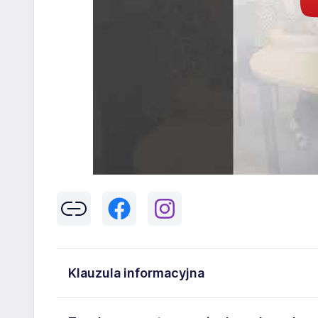
Klauzula informacyjna
Klikając w przycisk „Wyślij” zgadzasz się na przetwar