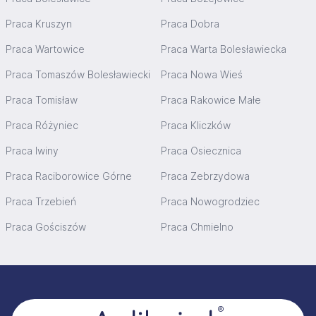
Praca Kruszyn
Praca Dobra
Praca Wartowice
Praca Warta Bolesławiecka
Praca Tomaszów Bolesławiecki
Praca Nowa Wieś
Praca Tomisław
Praca Rakowice Małe
Praca Różyniec
Praca Kliczków
Praca Iwiny
Praca Osiecznica
Praca Raciborowice Górne
Praca Zebrzydowa
Praca Trzebień
Praca Nowogrodziec
Praca Gościszów
Praca Chmielno
Stopka