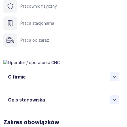
Pracownik fizyczny
Praca stacjonarna
Praca od zaraz
O firmie
Opis stanowiska
Do zespołu produkcyjnego poszukujemy Operatorów
CNC. Osoba na tym stanowisku będzie odpowiedzialna
Zakres obowiązków
za seryjną obróbkę części samochodowych na