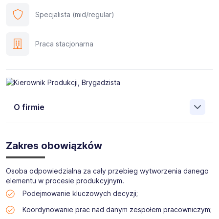
Specjalista (mid/regular)
Praca stacjonarna
O firmie
P.P.U.H Comstal
to firma działająca na rynku od 2004
roku. P.P.U.H Comstal jest jednym z niewielu producentów
Zakres obowiązków
elementów stalowych, urządzeń energetycznych oraz
prac montażowo-remontowych w przemyśle ciężkim w
Zagłębiu Dąbrowskim realizowanych pod klucz.
Osoba odpowiedzialna za cały przebieg wytworzenia danego
Zajmuje się i funkcjonuje w branży technologicznej,
elementu w procesie produkcyjnym.
energetycznej, przemysłowej i w budowlanej. Zakres
Podejmowanie kluczowych decyzji;
terytorialny, w którym działamy to obszar całego kraju jak i
Koordynowanie prac nad danym zespołem pracowniczym;
również Europy.