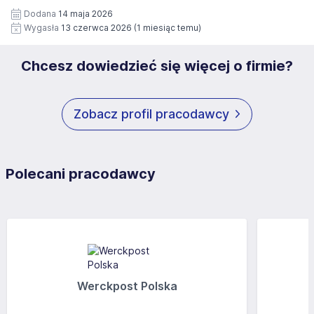
załączonych dokumentach aplikacyjnych (w tym
Dodana
14 maja 2026
wizerunku), na potrzeby przyszłych rekrutacji przez okres
Wygasła
13 czerwca 2026
(1 miesiąc temu)
12 miesięcy. Zgoda jest dobrowolna i może być w każdym
czasie wycofana.
Chcesz dowiedzieć się więcej o firmie?
Zobacz profil pracodawcy
Polecani pracodawcy
Werckpost Polska