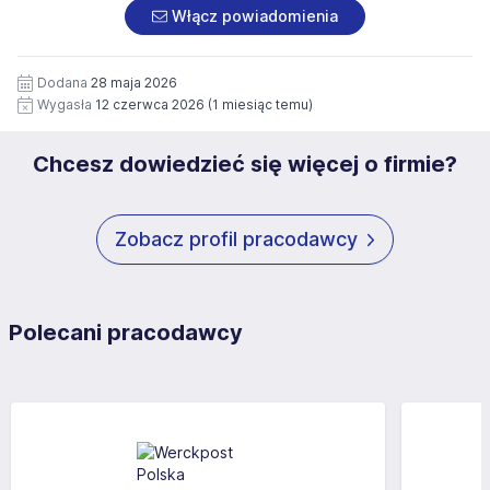
załączonych dokumentach aplikacyjnych (w tym
pod numerem 33 816 64 09 lub pisemnie na adres
Włącz powiadomienia
wizerunku), na potrzeby przyszłych rekrutacji przez okres
siedziby administratora.
12 miesięcy. Zgoda jest dobrowolna i może być w każdym
Pełną treść Klauzuli znajdzie Pan/Pani pod adresem:
czasie wycofana.
Dodana
28 maja 2026
https://www.workprofit.pl/klauzula-informacyjna.html
Wygasła
12 czerwca 2026
(1 miesiąc temu)
Chcesz dowiedzieć się więcej o firmie?
Zobacz profil pracodawcy
Polecani pracodawcy