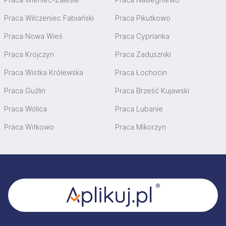
Praca Wilczeniec Fabiański
Praca Pikutkowo
Praca Nowa Wieś
Praca Cyprianka
Praca Krojczyn
Praca Zaduszniki
Praca Wistka Królewska
Praca Łochocin
Praca Guźlin
Praca Brześć Kujawski
Praca Wolica
Praca Lubanie
Praca Witkowo
Praca Mikorzyn
Stopka