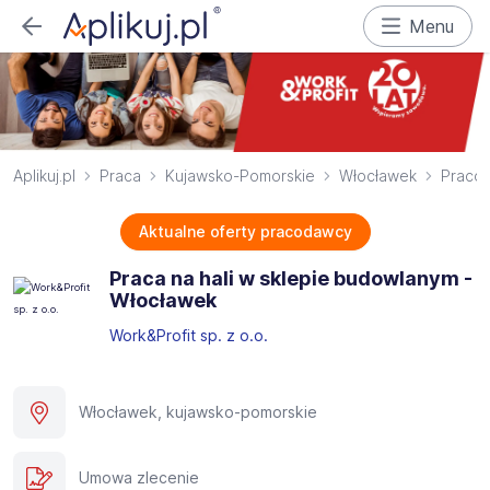
Menu
Aplikuj.pl
Praca
Kujawsko-Pomorskie
Włocławek
Pracow
Aktualne oferty pracodawcy
Praca na hali w sklepie budowlanym -
Włocławek
Work&Profit sp. z o.o.
Włocławek, kujawsko-pomorskie
Umowa zlecenie