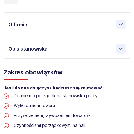
O firmie
Opis stanowiska
Założona w 2001 Agencja Pracy Tymczasowej, Agencja
Pośrednictwa Pracy i Doradztwa Personalnego Work &
Zakres obowiązków
Profit jest obecnie jedną z największych niezależnych
polskich agencji zatrudnienia. W ciągu wielu lat naszej
działalności daliśmy pracę przeszło 50 000 pracowników
Jeśli do nas dołączysz będziesz się zajmować:
w całym kraju. Skutecznie znajdujemy pracowników dla
Dbaniem o porządek na stanowisku pracy
największych firm, jak również małych rodzinnych
przedsiębiorstw w Polsce. Agencja jest wpisana pod nr
Wykładaniem towaru
396 w Krajowym Rejestrze Agencji Zatrudnienia.
Przywożeniem, wywożeniem towarów
Obecnie dla naszego Klienta, poszukujemy osób na
Czynnościami porządkowymi na hali
stanowisko: