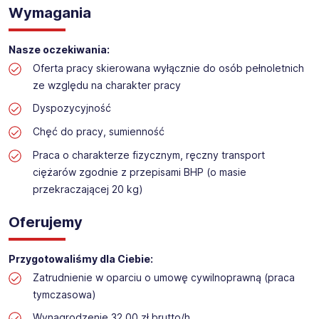
Praca na hali w sklepie budowlanym
Wymagania
Lokalizacja: Włocławek
Nasze oczekiwania:
Oferta pracy skierowana wyłącznie do osób pełnoletnich
ze względu na charakter pracy
Dyspozycyjność
Chęć do pracy, sumienność
Praca o charakterze fizycznym, ręczny transport
ciężarów zgodnie z przepisami BHP (o masie
przekraczającej 20 kg)
Oferujemy
Przygotowaliśmy dla Ciebie:
Zatrudnienie w oparciu o umowę cywilnoprawną (praca
tymczasowa)
Wynagrodzenie 32,00 zł brutto/h