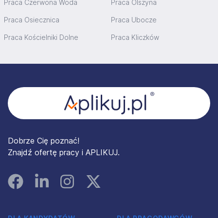
Praca Czerwona Woda
Praca Olszyna
Praca Osiecznica
Praca Ubocze
Praca Kościelniki Dolne
Praca Kliczków
Stopka
Dobrze Cię poznać!
Znajdź ofertę pracy i APLIKUJ.
Facebook
Linked In
Instagram
Instagram