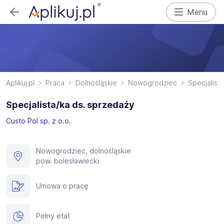
Menu
Aplikuj.pl
Praca
Dolnośląskie
Nowogrodziec
Specjalist
Specjalista/ka ds. sprzedaży
Custo Pol sp. z o.o.
Nowogrodziec, dolnośląskie
pow. bolesławiecki
Umowa o pracę
Pełny etat