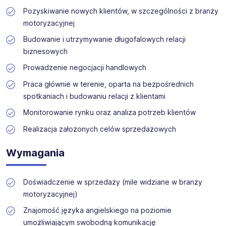
klientów i budowanie relacji biznesowych w terenie. Praca
Pozyskiwanie nowych klientów, w szczególności z branży
opiera się głównie na wyjazdach służbowych,
motoryzacyjnej
bezpośrednich spotkaniach z klientami oraz rozwijaniu
nowych kontaktów handlowych. Miejsce zamieszkania
Budowanie i utrzymywanie długofalowych relacji
kandydata nie ma kluczowego znaczenia, ważna jest
biznesowych
natomiast gotowość do częstych podróży i aktywnego
działania w terenie.
Prowadzenie negocjacji handlowych
Praca głównie w terenie, oparta na bezpośrednich
spotkaniach i budowaniu relacji z klientami
Monitorowanie rynku oraz analiza potrzeb klientów
Realizacja założonych celów sprzedażowych
Wymagania
Doświadczenie w sprzedaży (mile widziane w branży
motoryzacyjnej)
Znajomość języka angielskiego na poziomie
umożliwiającym swobodną komunikację