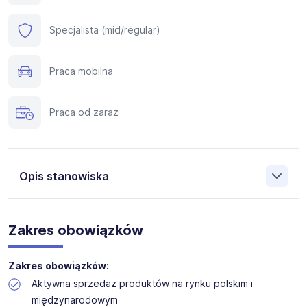
Specjalista (mid/regular)
Praca mobilna
Praca od zaraz
Opis stanowiska
Firma Custo Pol poszukuje ambitnej i zaangażowanej
osoby na stanowisko
Specjalisty ds. Sprzedaży /
Zakres obowiązków
Przedstawiciel Handlowy
(rynek krajowy i zagraniczny),
która będzie odpowiedzialna za rozwój sprzedaży na
rynku krajowym oraz zagranicznym.
Zakres obowiązków:
Aktywna sprzedaż produktów na rynku polskim i
Szukamy osoby nastawionej na aktywne pozyskiwanie
międzynarodowym