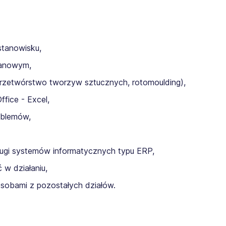
stanowisku,
ianowym,
przetwórstwo tworzyw sztucznych, rotomoulding),
fice - Excel,
roblemów,
ługi systemów informatycznych typu ERP,
 w działaniu,
osobami z pozostałych działów.