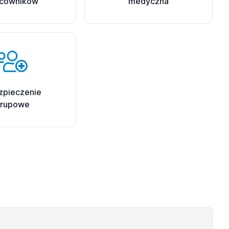
acowników
medyczna
zpieczenie
rupowe