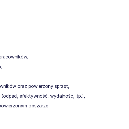
pracowników,
o,
wników oraz powierzony sprzęt,
j (odpad, efektywność, wydajność, itp.),
 powierzonym obszarze,