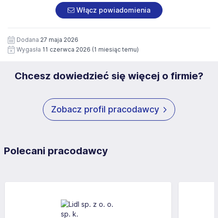
załączonych dokumentach aplikacyjnych (w tym
pod numerem 33 816 64 09 lub pisemnie na adres
Włącz powiadomienia
wizerunku), na potrzeby przyszłych rekrutacji przez okres
siedziby administratora.
12 miesięcy. Zgoda jest dobrowolna i może być w każdym
Pełną treść Klauzuli znajdzie Pan/Pani pod adresem:
czasie wycofana.
Dodana
27 maja 2026
https://www.workprofit.pl/klauzula-informacyjna.html
Wygasła
11 czerwca 2026
(1 miesiąc temu)
Chcesz dowiedzieć się więcej o firmie?
Zobacz profil pracodawcy
Polecani pracodawcy