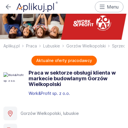
Menu
Aplikuj.pl
Praca
Lubuskie
Gorzów Wielkopolski
Sprzed
Aktualne oferty pracodawcy
Praca w sektorze obsługi klienta w
markecie budowlanym Gorzów
Wielkopolski
Work&Profit sp. z o.o.
Gorzów Wielkopolski, lubuskie