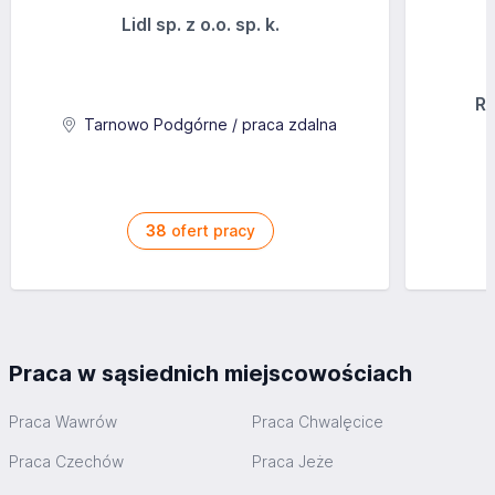
Lidl sp. z o.o. sp. k.
Ra
Tarnowo Podgórne / praca zdalna
38
ofert pracy
Praca w sąsiednich miejscowościach
Praca Wawrów
Praca Chwalęcice
Praca Czechów
Praca Jeże