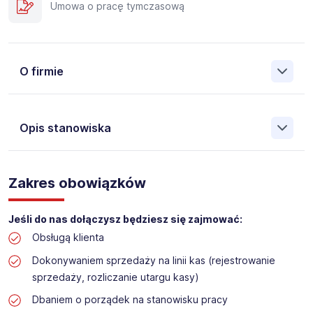
Umowa o pracę tymczasową
O firmie
Opis stanowiska
Założona w 2001 Agencja Pracy Tymczasowej, Agencja
Pośrednictwa Pracy i Doradztwa Personalnego Work &
Zakres obowiązków
Profit jest obecnie jedną z największych niezależnych
polskich agencji zatrudnienia. W ciągu wielu lat naszej
działalności daliśmy pracę przeszło 50 000 pracowników
Jeśli do nas dołączysz będziesz się zajmować:
w całym kraju. Skutecznie znajdujemy pracowników dla
Obsługą klienta
największych firm, jak również małych rodzinnych
przedsiębiorstw w Polsce. Agencja jest wpisana pod nr
Dokonywaniem sprzedaży na linii kas (rejestrowanie
396 w Krajowym Rejestrze Agencji Zatrudnienia.
sprzedaży, rozliczanie utargu kasy)
Obecnie dla naszego Klienta, poszukujemy osób do pracy
Dbaniem o porządek na stanowisku pracy
na stanowisko: