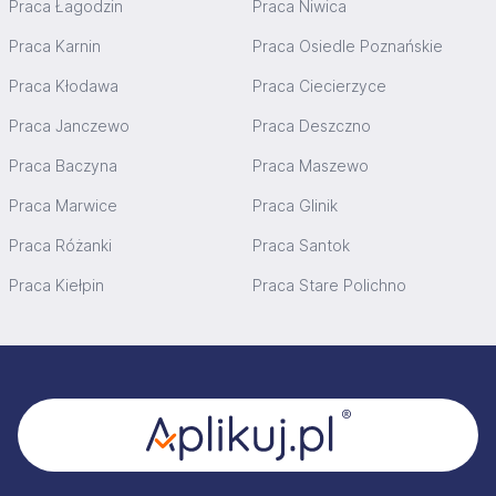
Praca Łagodzin
Praca Niwica
Praca Karnin
Praca Osiedle Poznańskie
Praca Kłodawa
Praca Ciecierzyce
Praca Janczewo
Praca Deszczno
Praca Baczyna
Praca Maszewo
Praca Marwice
Praca Glinik
Praca Różanki
Praca Santok
Praca Kiełpin
Praca Stare Polichno
Stopka