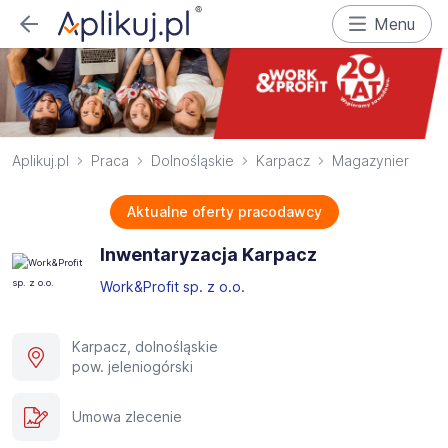
Menu
Aplikuj.pl
Praca
Dolnośląskie
Karpacz
Magazynier
Aktualne oferty pracodawcy
Inwentaryzacja Karpacz​
Work&Profit sp. z o.o.
Karpacz, dolnośląskie
pow. jeleniogórski
Umowa zlecenie