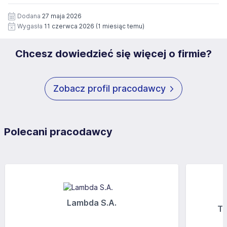
12 miesięcy. Zgoda jest dobrowolna i może być w każdym
Pełną treść Klauzuli znajdzie Pan/Pani pod adresem:
czasie wycofana.
Dodana
27 maja 2026
https://www.workprofit.pl/klauzula-informacyjna.html
Wygasła
11 czerwca 2026
(1 miesiąc temu)
Chcesz dowiedzieć się więcej o firmie?
Zobacz profil pracodawcy
Polecani pracodawcy
Lambda S.A.
Tr