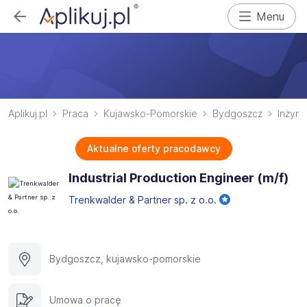
Menu
Aplikuj.pl
Praca
Kujawsko-Pomorskie
Bydgoszcz
Inżyni
Aktualne oferty pracodawcy
Industrial Production Engineer (m/f)
Trenkwalder & Partner sp. z o.o.
Bydgoszcz, kujawsko-pomorskie
Umowa o pracę