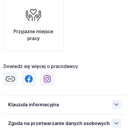
Przyjazne miejsce
pracy
Dowiedz się więcej o pracodawcy
Klauzula informacyjna
Administratorem danych osobowych jest
Zgoda na przetwarzanie danych osobowych
TRENKWALDER&PARTNER SP Z O.O. 96-100 Skierniewice