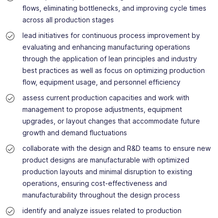
flows, eliminating bottlenecks, and improving cycle times
doświadczeniem.
across all production stages
Rekrutujemy pracowników na wszystkie poziomy
stanowisk: podstawowe, techniczne, inżynierskie,
lead initiatives for continuous process improvement by
specjalistyczne i menedżerskie dla firm w Polsce,
evaluating and enhancing manufacturing operations
Niemczech i innych krajach Europy. Niezależnie od tego,
through the application of lean principles and industry
czy szukasz pierwszej pracy, kolejnego kroku w karierze,
best practices as well as focus on optimizing production
czy nowych wyzwań zawodowych, możesz liczyć na
nasze wsparcie.
flow, equipment usage, and personnel efficiency
Wierzymy, że sukces organizacji zaczyna się od ludzi,
assess current production capacities and work with
dlatego stawiamy na partnerskie relacje, profesjonalne
management to propose adjustments, equipment
wsparcie i rozwój potencjału każdego kandydata.
upgrades, or layout changes that accommodate future
growth and demand fluctuations
collaborate with the design and R&D teams to ensure new
product designs are manufacturable with optimized
production layouts and minimal disruption to existing
operations, ensuring cost-effectiveness and
manufacturability throughout the design process
identify and analyze issues related to production