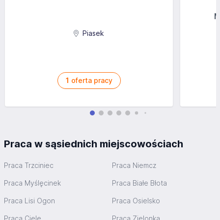
M
Piasek
1
oferta pracy
Praca w sąsiednich miejscowościach
Praca Trzciniec
Praca Niemcz
Praca Myślęcinek
Praca Białe Błota
Praca Lisi Ogon
Praca Osielsko
Praca Ciele
Praca Zielonka