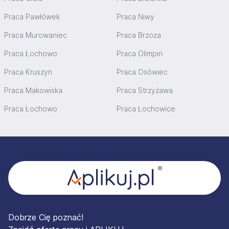
Praca Pawłówek
Praca Niwy
Praca Murowaniec
Praca Brzoza
Praca Łochowo
Praca Olimpin
Praca Kruszyn
Praca Osówiec
Praca Makowiska
Praca Strzyżawa
Praca Łochowo
Praca Łochowice
Stopka
Dobrze Cię poznać!