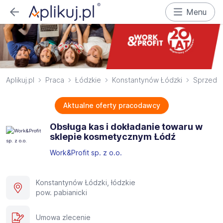
Menu
Aplikuj.pl
Praca
Łódzkie
Konstantynów Łódzki
Sprzeda
Aktualne oferty pracodawcy
Obsługa kas i dokładanie towaru w
sklepie kosmetycznym Łódź
Work&Profit sp. z o.o.
Konstantynów Łódzki, łódzkie
pow. pabianicki
Umowa zlecenie