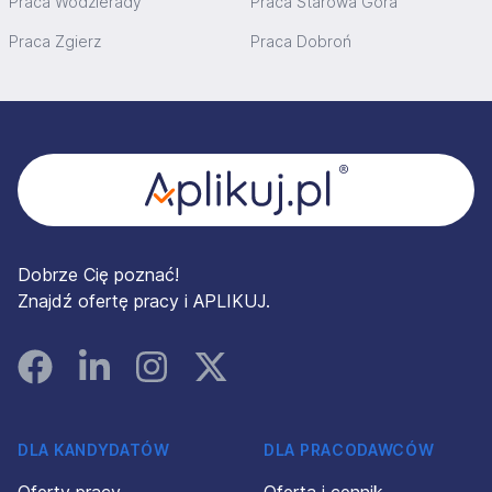
Praca Wodzierady
Praca Starowa Góra
Praca Zgierz
Praca Dobroń
Stopka
Dobrze Cię poznać!
Znajdź ofertę pracy i APLIKUJ.
Facebook
Linked In
Instagram
Instagram
DLA KANDYDATÓW
DLA PRACODAWCÓW