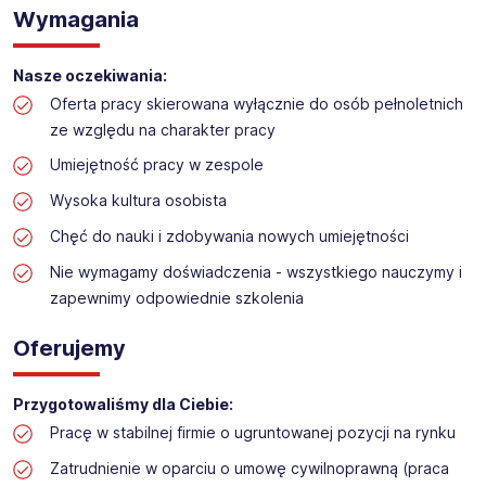
Obsługa kas i dokładanie towaru w sklepie
Wymagania
kosmetycznym
Lokalizacja:
Łódź (różne lokalizacje)
Nasze oczekiwania:
Oferta pracy skierowana wyłącznie do osób pełnoletnich
ze względu na charakter pracy
Umiejętność pracy w zespole
Wysoka kultura osobista
Chęć do nauki i zdobywania nowych umiejętności
Nie wymagamy doświadczenia - wszystkiego nauczymy i
zapewnimy odpowiednie szkolenia
Oferujemy
Przygotowaliśmy dla Ciebie:
Pracę w stabilnej firmie o ugruntowanej pozycji na rynku
Zatrudnienie w oparciu o umowę cywilnoprawną (praca