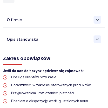
O firmie
Opis stanowiska
Założona w 2001 Agencja Pracy Tymczasowej, Agencja
Pośrednictwa Pracy i Doradztwa Personalnego Work &
Zakres obowiązków
Profit jest obecnie jedną z największych niezależnych
polskich agencji zatrudnienia. W ciągu wielu lat naszej
działalności daliśmy pracę przeszło 50 000 pracowników
Jeśli do nas dołączysz będziesz się zajmować:
w całym kraju. Skutecznie znajdujemy pracowników dla
Obsługą klientów przy kasie
największych firm, jak również małych rodzinnych
przedsiębiorstw w Polsce. Agencja jest wpisana pod nr
Doradztwem w zakresie oferowanych produktów
396 w Krajowym Rejestrze Agencji Zatrudnienia.
Przyjmowaniem i rozliczaniem płatności
Obecnie dla naszego Klienta, poszukujemy osób na
Dbaniem o ekspozycję według ustalonych norm
stanowisko: