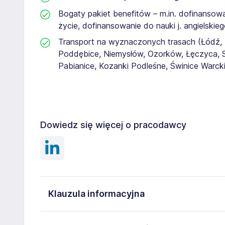
Bogaty pakiet benefitów – m.in. dofinansow
życie, dofinansowanie do nauki j. angielskieg
Transport na wyznaczonych trasach (Łódź, 
Poddębice, Niemysłów, Ozorków, Łęczyca, Si
Pabianice, Kozanki Podleśne, Świnice Warck
Dowiedz się więcej o pracodawcy
Klauzula informacyjna
Administratorem danych osobowych jest JTI POLSKA 