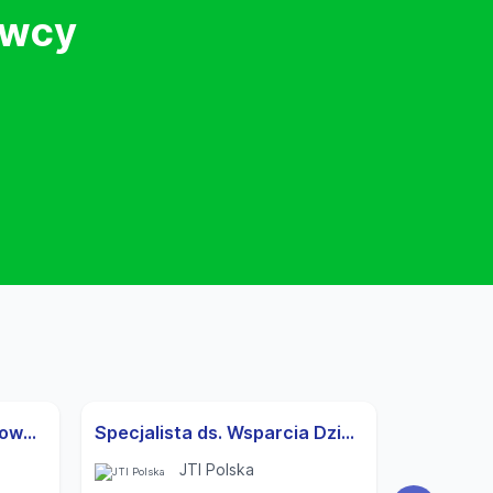
awcy
Operator/-ka Wózka Widłowego | Operator/-ka Waste Center
Specjalista ds. Wsparcia Działu Kontaktu z Konsumentami
JTI Polska