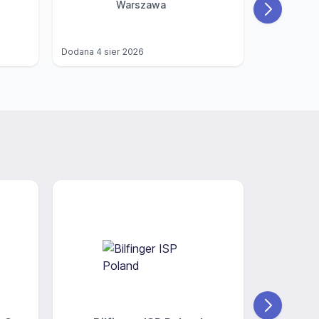
Warszawa
Dodana
4 sier 2026
Dodana
4 si