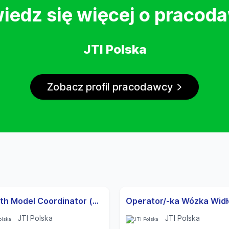
iedz się więcej o pracod
JTI Polska
Zobacz profil pracodawcy
Growth Model Coordinator (m/f/d)
JTI Polska
JTI Polska