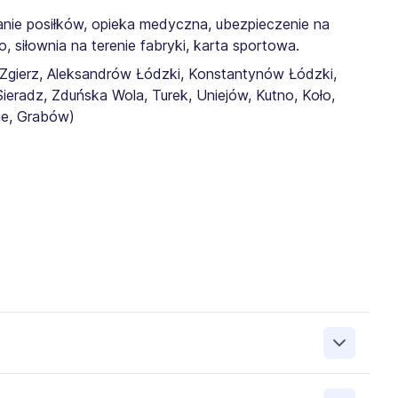
anie posiłków, opieka medyczna, ubezpieczenie na
o, siłownia na terenie fabryki, karta sportowa.
Zgierz, Aleksandrów Łódzki, Konstantynów Łódzki,
eradz, Zduńska Wola, Turek, Uniejów, Kutno, Koło,
ie, Grabów)
SP. Z O.O. 99-220 Wartkowice Stary Gostków 42, NIP: