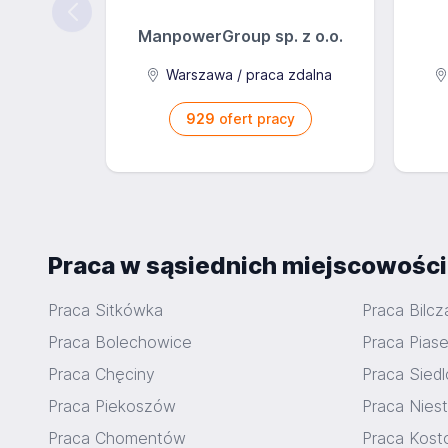
ManpowerGroup sp. z o.o.
Warszawa / praca zdalna
929
ofert pracy
Praca w sąsiednich miejscowośc
Praca Sitkówka
Praca Bilcz
Praca Bolechowice
Praca Pias
Praca Chęciny
Praca Sied
Praca Piekoszów
Praca Nies
Praca Chomentów
Praca Kost