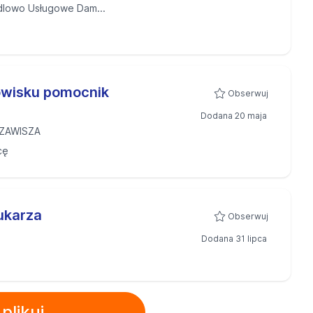
dlowo Usługowe Dam...
owisku pomocnik
Obserwuj
Dodana 20 maja
ZAWISZA
cę
ukarza
Obserwuj
Dodana 31 lipca
plikuj