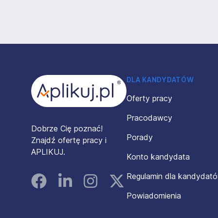
Stopka
DLA KANDYDATÓW
Oferty pracy
Pracodawcy
Dobrze Cię poznać!
Porady
Znajdź ofertę pracy i
APLIKUJ.
Konto kandydata
Regulamin dla kandydat
Facebook
Linked In
Instagram
Instagram
Powiadomienia