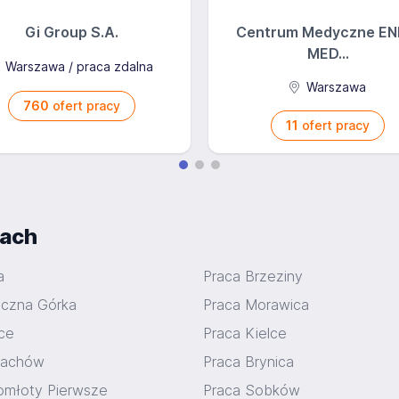
Gi Group S.A.
Centrum Medyczne EN
MED...
Warszawa / praca zdalna
Warszawa
760
ofert pracy
11
ofert pracy
iach
a
Praca Brzeziny
eczna Górka
Praca Morawica
lce
Praca Kielce
tachów
Praca Brynica
omłoty Pierwsze
Praca Sobków