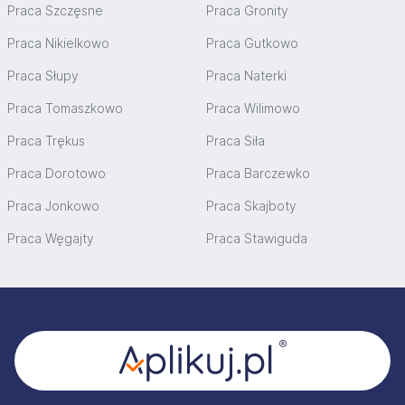
Praca Szczęsne
Praca Gronity
Praca Nikielkowo
Praca Gutkowo
Praca Słupy
Praca Naterki
Praca Tomaszkowo
Praca Wilimowo
Praca Trękus
Praca Siła
Praca Dorotowo
Praca Barczewko
Praca Jonkowo
Praca Skajboty
Praca Węgajty
Praca Stawiguda
Stopka