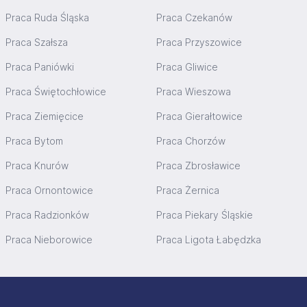
Praca Ruda Śląska
Praca Czekanów
Praca Szałsza
Praca Przyszowice
Praca Paniówki
Praca Gliwice
Praca Świętochłowice
Praca Wieszowa
Praca Ziemięcice
Praca Gierałtowice
Praca Bytom
Praca Chorzów
Praca Knurów
Praca Zbrosławice
Praca Ornontowice
Praca Żernica
Praca Radzionków
Praca Piekary Śląskie
Praca Nieborowice
Praca Ligota Łabędzka
Stopka