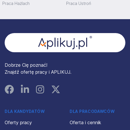
Praca Hażlach
Praca Ustroń
Stopka
Dobrze Cię poznać!
Znajdź ofertę pracy i APLIKUJ.
Facebook
Linked In
Instagram
Instagram
DLA KANDYDATÓW
DLA PRACODAWCÓW
Oferty pracy
Oferta i cennik