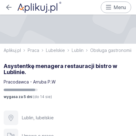
Menu
Aplikuj.pl
Praca
Lubelskie
Lublin
Obsługa gastronomii
Asystentkę menagera restauracji bistro w
Lublinie.
Pracodawca - Arruba P.W
wygasa za 5 dni
(do
14 sie
)
Lublin, lubelskie
Umowa o pracę