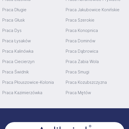
Praca Długie
Praca Jakubowice Konińskie
Praca Głusk
Praca Szerokie
Praca Dys
Praca Konopnica
Praca Łysaków
Praca Dominów
Praca Kalinówka
Praca Dąbrowica
Praca Ciecierzyn
Praca Żabia Wola
Praca Świdnik
Praca Smugi
Praca Płouszowice-Kolonia
Praca Kozubszczyzna
Praca Kazimierzówka
Praca Mętów
Stopka