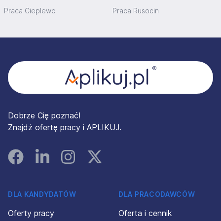
Praca Cieplewo
Praca Rusocin
Stopka
Dobrze Cię poznać!
Znajdź ofertę pracy i APLIKUJ.
Facebook
Linked In
Instagram
Instagram
DLA KANDYDATÓW
DLA PRACODAWCÓW
Oferty pracy
Oferta i cennik