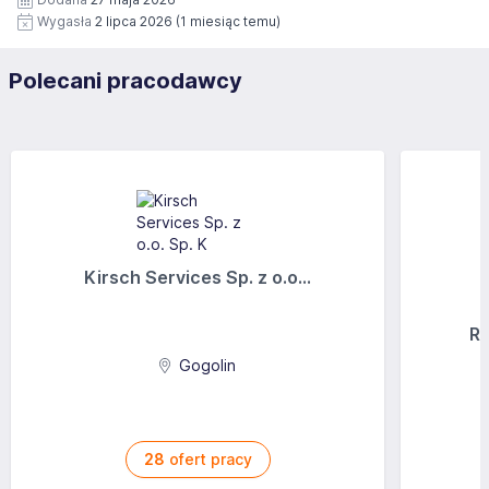
Wygasła
2 lipca 2026
(1 miesiąc temu)
Polecani pracodawcy
Kirsch Services Sp. z o.o...
Ra
Gogolin
28
ofert pracy