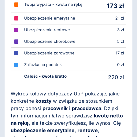
Twoja wypłata - kwota na rękę
173 zł
Ubezpieczenie emerytalne
21 zł
Ubezpieczenie rentowe
3 zł
Ubezpieczenie chorobowe
5 zł
Ubezpieczenie zdrowotne
17 zł
Zaliczka na podatek
0 zł
Całość - kwota brutto
220 zł
Wykres kołowy dotyczący UoP pokazuje, jakie
konkretne
koszty
w związku ze stosunkiem
pracy ponosi
pracownik
i
pracodawca
. Dzięki
tym informacjom łatwo sprawdzisz
kwotę netto
na rękę
, ale także zweryfikujesz, ile wynosi Cię
ubezpieczenie emerytalne
,
rentowe
,