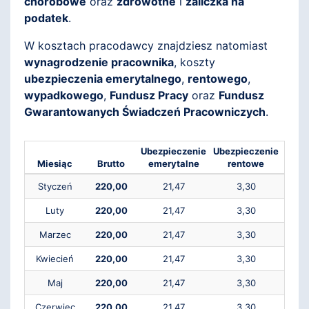
chorobowe
oraz
zdrowotne
i
zaliczka na
podatek
.
W kosztach pracodawcy znajdziesz natomiast
wynagrodzenie pracownika
, koszty
ubezpieczenia emerytalnego
,
rentowego
,
wypadkowego
,
Fundusz Pracy
oraz
Fundusz
Gwarantowanych Świadczeń Pracowniczych
.
Ubezpieczenie
Ubezpieczenie
Ubez
Miesiąc
Brutto
emerytalne
rentowe
ch
Styczeń
220,00
21,47
3,30
Luty
220,00
21,47
3,30
Marzec
220,00
21,47
3,30
Kwiecień
220,00
21,47
3,30
Maj
220,00
21,47
3,30
Czerwiec
220,00
21,47
3,30