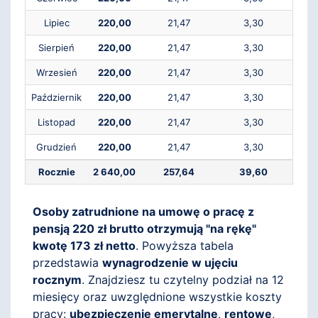
Lipiec
220,00
21,47
3,30
Sierpień
220,00
21,47
3,30
Wrzesień
220,00
21,47
3,30
Październik
220,00
21,47
3,30
Listopad
220,00
21,47
3,30
Grudzień
220,00
21,47
3,30
Rocznie
2 640,00
257,64
39,60
Osoby zatrudnione na umowę o pracę z
pensją 220 zł brutto otrzymują "na rękę"
kwotę 173 zł netto
. Powyższa tabela
przedstawia
wynagrodzenie w ujęciu
rocznym
. Znajdziesz tu czytelny podział na 12
miesięcy oraz uwzględnione wszystkie koszty
pracy:
ubezpieczenie emerytalne
,
rentowe
,