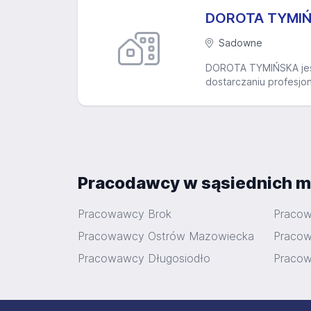
DOROTA TYMI
Sadowne
DOROTA TYMIŃSKA jest f
dostarczaniu profesjo
Pracodawcy w sąsiednich m
Pracowawcy Brok
Pracow
Pracowawcy Ostrów Mazowiecka
Pracow
Pracowawcy Długosiodło
Pracow
Stopka