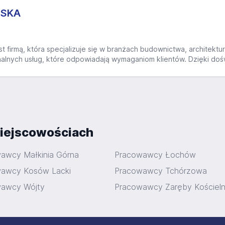
ŃSKA
irmą, która specjalizuje się w branżach budownictwa, architektury 
nalnych usług, które odpowiadają wymaganiom klientów. Dzięki dośw
iejscowościach
awcy Małkinia Górna
Pracowawcy Łochów
awcy Kosów Lacki
Pracowawcy Tchórzowa
awcy Wójty
Pracowawcy Zaręby Kościel