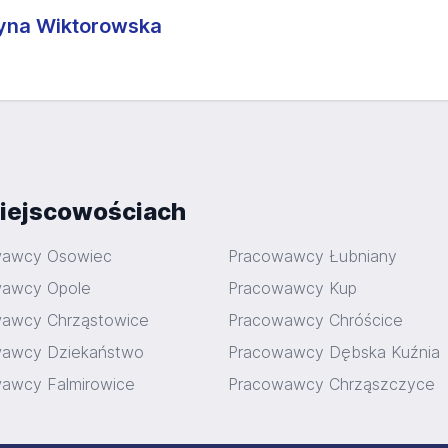
tyna Wiktorowska
iejscowościach
wawcy Osowiec
Pracowawcy Łubniany
wawcy Opole
Pracowawcy Kup
awcy Chrząstowice
Pracowawcy Chróścice
awcy Dziekaństwo
Pracowawcy Dębska Kuźnia
awcy Falmirowice
Pracowawcy Chrząszczyce