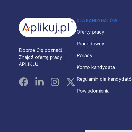
Stopka
DLA KANDYDATÓW
Oferty pracy
Pracodawcy
Dobrze Cię poznać!
Porady
Znajdź ofertę pracy i
APLIKUJ.
Konto kandydata
Regulamin dla kandydat
Facebook
Linked In
Instagram
Instagram
Powiadomienia