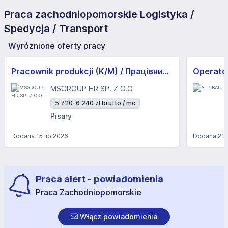
Praca zachodniopomorskie Logistyka /
Spedycja / Transport
Wyróżnione oferty pracy
Pracownik produkcji (K/M) / Працівники продукції Huber-Suhner (K/M)
Operator
MSGROUP HR SP. Z O.O
5 720-6 240 zł brutto / mc
Pisary
Dodana
15 lip 2026
Dodana
21 
Praca alert - powiadomienia
Praca Zachodniopomorskie
Włącz powiadomienia