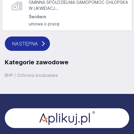
GMINNA SPÓŁDZIELNIA SAMOPOMOC CHŁOPSKA
W LIKWIDACJ...
Świdwin
umowa o pracę
NASTĘPNA
Kategorie zawodowe
BHP / Ochrona środowiska
Stopka