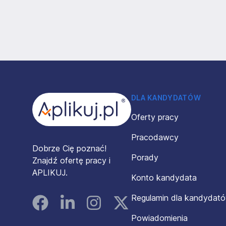
Stopka
DLA KANDYDATÓW
Oferty pracy
Pracodawcy
Dobrze Cię poznać!
Porady
Znajdź ofertę pracy i
APLIKUJ.
Konto kandydata
Regulamin dla kandydat
Facebook
Linked In
Instagram
Instagram
Powiadomienia