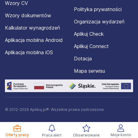
Wzory CV
Polityka prywatności
Wzory dokumentów
Organizacja wydarzeń
Kalkulator wynagrodzeń
Aplikuj Check
Aplikacja mobilna Android
Aplikuj Connect
Aplikacja mobilna iOS
Dotacja
Mapa serwisu
© 2012-2026 Aplikuj.pl®. Wszelkie prawa zastrzeżone.
Oferty pracy
Moje konto
Praca alert
Obserwowane