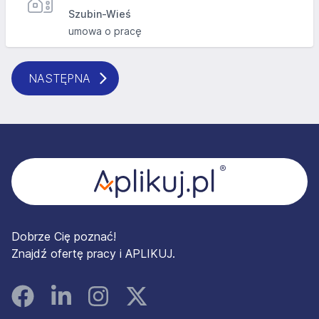
Szubin-Wieś
umowa o pracę
NASTĘPNA
Stopka
Dobrze Cię poznać!
Znajdź ofertę pracy i APLIKUJ.
Facebook
Linked In
Instagram
Instagram