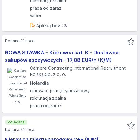
rekrutacja zdalna
praca od zaraz
wideo
Aplikuj bez CV
Dodana 31 lipca
NOWA STAWKA – Kierowca kat. B – Dostawca
zakupów spożywczych – 17,08 EUR/h (K/M)
Carriere Contracting International Recruitment
Polska Sp. z o. o.
Holandia
umowa o pracę tymczasową
rekrutacja zdalna
praca od zaraz
Polecana
Dodana 31 lipca
Kierowca międzynarodowy C+E (K/M)