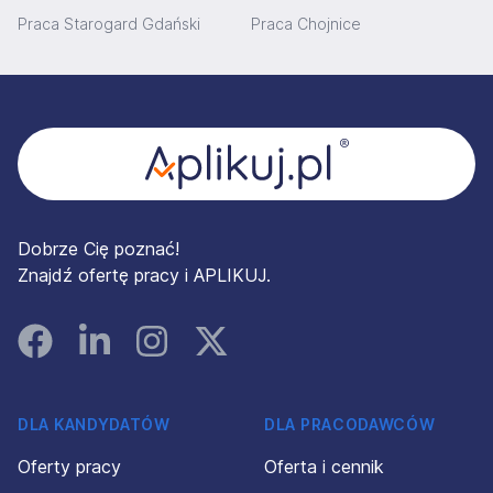
Praca Starogard Gdański
Praca Chojnice
Stopka
Dobrze Cię poznać!
Znajdź ofertę pracy i APLIKUJ.
Facebook
Linked In
Instagram
Instagram
DLA KANDYDATÓW
DLA PRACODAWCÓW
Oferty pracy
Oferta i cennik