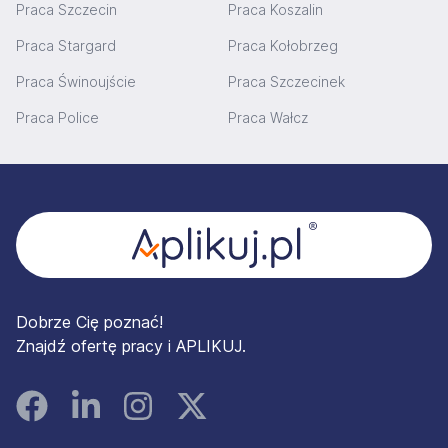
Praca Szczecin
Praca Koszalin
Praca Stargard
Praca Kołobrzeg
Praca Świnoujście
Praca Szczecinek
Praca Police
Praca Wałcz
Stopka
Dobrze Cię poznać!
Znajdź ofertę pracy i APLIKUJ.
Facebook
Linked In
Instagram
Instagram