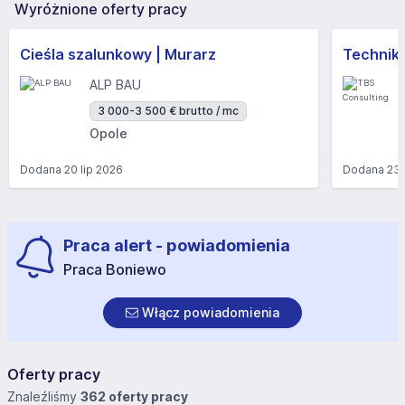
Wyróżnione oferty pracy
Cieśla szalunkowy | Murarz
Technik/I
ALP BAU
3 000-3 500 € brutto / mc
Opole
Dodana
20 lip 2026
Dodana
23 
Praca alert - powiadomienia
Praca Boniewo
Włącz powiadomienia
Oferty pracy
Znaleźliśmy
362 oferty pracy