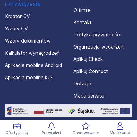
I ROZWIĄZANIA
O firmie
Kreator CV
Kontakt
Wzory CV
Polityka prywatności
Wzory dokumentów
Organizacja wydarzeń
Kalkulator wynagrodzeń
Aplikuj Check
Aplikacja mobilna Android
Aplikuj Connect
Aplikacja mobilna iOS
Dotacja
Mapa serwisu
Oferty pracy
Moje konto
Praca alert
Obserwowane
© 2012-2026 Aplikuj.pl®. Wszelkie prawa zastrzeżone.