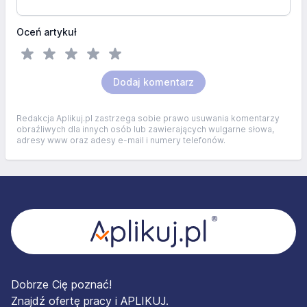
Oceń artykuł
Dodaj komentarz
Redakcja Aplikuj.pl zastrzega sobie prawo usuwania komentarzy
obraźliwych dla innych osób lub zawierających wulgarne słowa,
adresy www oraz adesy e-mail i numery telefonów.
Stopka
Dobrze Cię poznać!
Znajdź ofertę pracy i APLIKUJ.