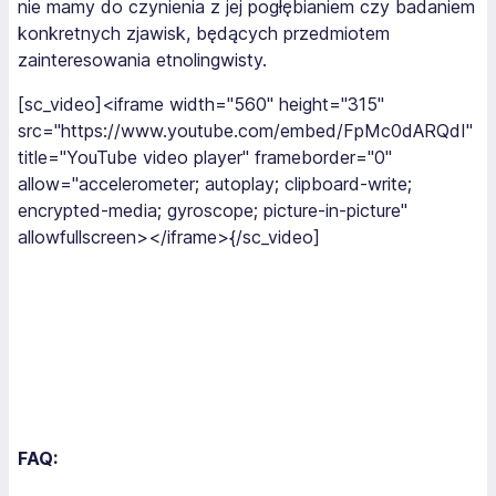
nie mamy do czynienia z jej pogłębianiem czy badaniem
konkretnych zjawisk, będących przedmiotem
zainteresowania etnolingwisty.
[sc_video]<iframe width="560" height="315"
src="https://www.youtube.com/embed/FpMc0dARQdI"
title="YouTube video player" frameborder="0"
allow="accelerometer; autoplay; clipboard-write;
encrypted-media; gyroscope; picture-in-picture"
allowfullscreen></iframe>{/sc_video]
FAQ: