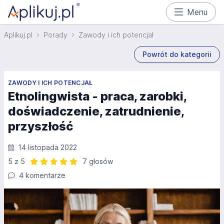
Menu
Aplikuj.pl
Porady
Zawody i ich potencjał
Powrót do kategorii
ZAWODY I ICH POTENCJAŁ
Etnolingwista - praca, zarobki,
doświadczenie, zatrudnienie,
przyszłość
14 listopada 2022
5 z 5
7 głosów
Ocena: 5 z 5 | 7 głosów
4 komentarze