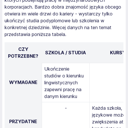
których podejmują pracę w międzynarodowych
korporacjach. Bardzo dobra znajomość języka obcego
otwiera im wiele drzwi do kariery - wystarczy tylko
ukończyć studia podyplomowe lub szkolenia w
konkretnej dziedzinie. Więcej danych na ten temat
przedstawia poniższa tabela.
CZY
SZKOŁA / STUDIA
KURSY 
POTRZEBNE?
Ukończenie
studiów o kierunku
WYMAGANE
lingwistycznych
zapewni pracę na
danym kierunku
-
Każda szkoła, kt
językowe może p
PRZYDATNE
zwiększenia atr