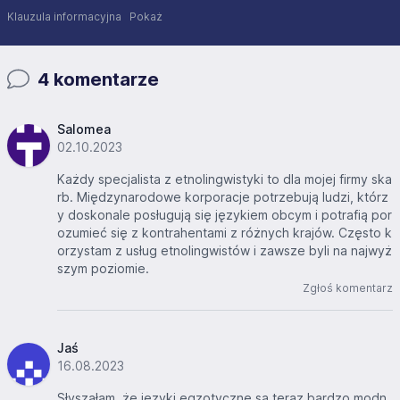
Klauzula informacyjna
Pokaż
4 komentarze
Salomea
02.10.2023
Każdy specjalista z etnolingwistyki to dla mojej firmy ska
rb. Międzynarodowe korporacje potrzebują ludzi, którz
y doskonale posługują się językiem obcym i potrafią por
ozumieć się z kontrahentami z różnych krajów. Często k
orzystam z usług etnolingwistów i zawsze byli na najwyż
szym poziomie.
Zgłoś komentarz
Jaś
16.08.2023
Słyszałam, że języki egzotyczne są teraz bardzo modn