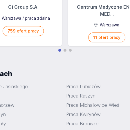
Gi Group S.A.
Centrum Medyczne EN
MED...
Warszawa / praca zdalna
Warszawa
759
ofert pracy
11
ofert pracy
iach
e Jasińskiego
Praca Lubiczów
Praca Raszyn
horzew
Praca Michałowice-Wieś
dyn
Praca Kwirynów
ały
Praca Bronisze