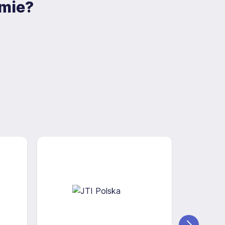
rmie?