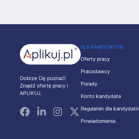
Stopka
DLA KANDYDATÓW
Oferty pracy
Pracodawcy
Dobrze Cię poznać!
Porady
Znajdź ofertę pracy i
APLIKUJ.
Konto kandydata
Regulamin dla kandydat
Facebook
Linked In
Instagram
Instagram
Powiadomienia