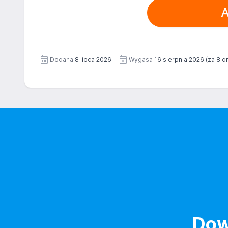
przenoszenia danych. Więcej informacji na temat pr
A
wizerunku), na potrzeby bieżącej rekrutacji. Zgoda
Prywatności Administratora.
Dodatkowo wyrażam zgodę na przetwarzanie moich
dokumentach aplikacyjnych (w tym wizerunku), na po
Zgoda jest dobrowolna i może być w każdym czasie
Dodana
8 lipca 2026
Wygasa
16 sierpnia 2026
(za 8 dn
Dow