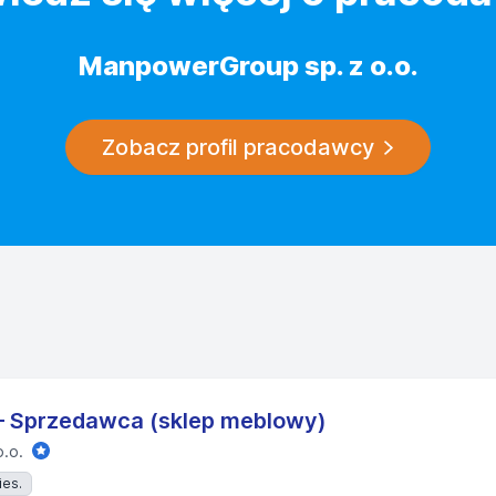
ManpowerGroup sp. z o.o.
Zobacz profil pracodawcy
 – Sprzedawca (sklep meblowy)
.o.
ies.