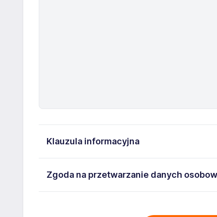
Klauzula informacyjna
Administratorem danych osobowych jest ManpowerGro
Zgoda na przetwarzanie danych osobo
5262493733. Moje dane osobowe przetwarzane są w c
mi następujące prawa: prawo żądania dostępu do sw
Wyrażam zgodę na przetwarzanie moich danych os
usunięcia danych, prawo do ograniczenia przetwarz
Warszawa ul. Prosta 68, NIP: 5262493733 zawartyc