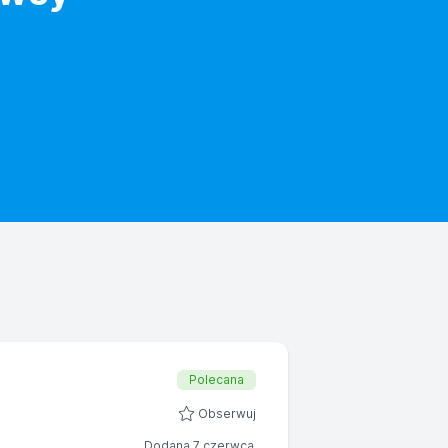
Polecana
Obserwuj
Dodana 7 czerwca