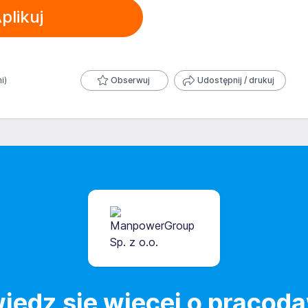
zetwarzania danych osobowych, znajduje się w Polityce
plikuj
 jest dobrowolna i może być w każdym czasie wycofana.
 danych osobowych zawartych w załączonych
trzeby przyszłych rekrutacji przez okres 12 miesięcy.
 wycofana.
i)
Obserwuj
Udostępnij / drukuj
iedz się więcej o pracod