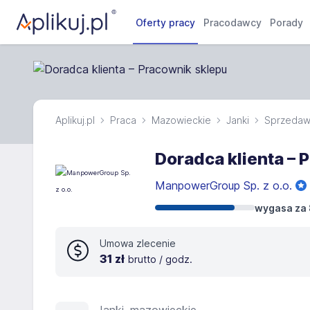
Oferty pracy
Pracodawcy
Porady
Aplikuj.pl
Praca
Mazowieckie
Janki
Sprzeda
Doradca klienta – 
ManpowerGroup Sp. z o.o.
wygasa za 
Umowa zlecenie
31 zł
brutto / godz.