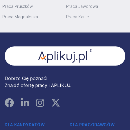
Praca Pruszków
Praca Jaworowa
Praca Magdalenka
Praca Kanie
Stopka
Dobrze Cię poznać!
Znajdź ofertę pracy i APLIKUJ.
Facebook
Linked In
Instagram
Instagram
DLA KANDYDATÓW
DLA PRACODAWCÓW