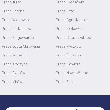
Praca Turza
Praca Fugasówka
Praca Poręba
Praca Łazy
Praca Włodowice
Praca Ogrodzieniec
Praca Podzamcze
Praca Kiełkowice
Praca Niegowonice
Praca Chruszczobród
Praca Lgota Murowana
Praca Myszków
Praca Kotowice
Praca Żelisławice
Praca Kroczyce
Praca Siewierz
Praca Ryczów
Praca Nowa Wioska
Praca Mirów
Praca Żarki
Stopka