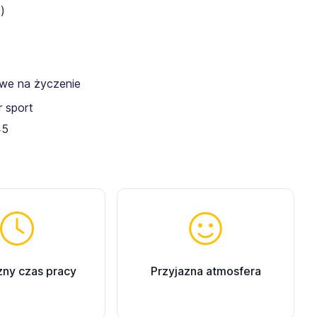
)
owe na życzenie
 sport
45
zny czas pracy
Przyjazna atmosfera