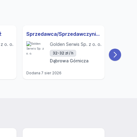
ź
Sprzedawca/Sprzedawczyni- Dąbrowa Górnicza UL. Kasprzaka
z o. o.
Golden Serwis Sp. z o. o.
32-32 zł / h
Dąbrowa Górnicza
Dodana
7 sier 2026
Dodana
7 si