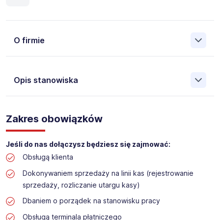
O firmie
Opis stanowiska
Założona w 2001 Agencja Pracy Tymczasowej, Agencja
Pośrednictwa Pracy i Doradztwa Personalnego Work &
Zakres obowiązków
Profit jest obecnie jedną z największych niezależnych
polskich agencji zatrudnienia. W ciągu wielu lat naszej
działalności daliśmy pracę przeszło 50 000 pracowników
Jeśli do nas dołączysz będziesz się zajmować:
w całym kraju. Skutecznie znajdujemy pracowników dla
Obsługą klienta
największych firm, jak również małych rodzinnych
przedsiębiorstw w Polsce. Agencja jest wpisana pod nr
Dokonywaniem sprzedaży na linii kas (rejestrowanie
396 w Krajowym Rejestrze Agencji Zatrudnienia.
sprzedaży, rozliczanie utargu kasy)
Dbaniem o porządek na stanowisku pracy
Obecnie dla naszego Klienta, poszukujemy osób do pracy
na stanowisko:
Obsługą terminala płatniczego