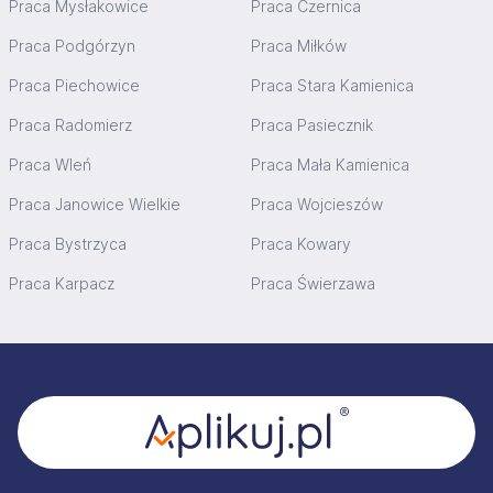
Praca Mysłakowice
Praca Czernica
Praca Podgórzyn
Praca Miłków
Praca Piechowice
Praca Stara Kamienica
Praca Radomierz
Praca Pasiecznik
Praca Wleń
Praca Mała Kamienica
Praca Janowice Wielkie
Praca Wojcieszów
Praca Bystrzyca
Praca Kowary
Praca Karpacz
Praca Świerzawa
Stopka