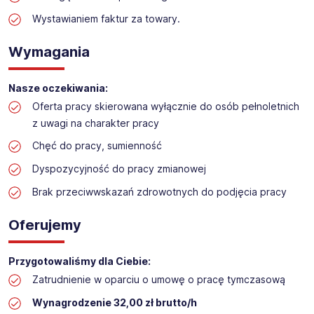
Praca w sektorze obsługi klienta w markecie
Wystawianiem faktur za towary.
budowlanym
Lokalizacja: Jelenia Góra
Wymagania
Nasze oczekiwania:
Oferta pracy skierowana wyłącznie do osób pełnoletnich
z uwagi na charakter pracy
Chęć do pracy, sumienność
Dyspozycyjność do pracy zmianowej
Brak przeciwwskazań zdrowotnych do podjęcia pracy
Oferujemy
Przygotowaliśmy dla Ciebie:
Zatrudnienie w oparciu o umowę o pracę tymczasową
Wynagrodzenie 32,00 zł brutto/h