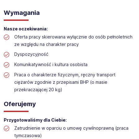
WYKŁADANIE TOWARU w sklepie kosmetycznym
Lokalizacja: Józefosław
Wymagania
Nasze oczekiwania:
Oferta pracy skierowana wyłącznie do osób pełnoletnich
ze względu na charakter pracy
Dyspozycyjność
Komunikatywność i kultura osobista
Praca o charakterze fizycznym, ręczny transport
ciężarów zgodnie z przepisami BHP (o masie
przekraczającej 20 kg)
Oferujemy
Przygotowaliśmy dla Ciebie:
Zatrudnienie w oparciu o umowę cywilnoprawną (praca
tymczasowa)