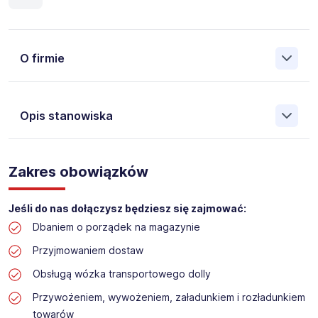
O firmie
Opis stanowiska
Założona w 2001 Agencja Pracy Tymczasowej, Agencja
Pośrednictwa Pracy i Doradztwa Personalnego Work &
Zakres obowiązków
Profit jest obecnie jedną z największych niezależnych
polskich agencji zatrudnienia. W ciągu wielu lat naszej
działalności daliśmy pracę przeszło 50 000 pracowników
Jeśli do nas dołączysz będziesz się zajmować:
w całym kraju. Skutecznie znajdujemy pracowników dla
Dbaniem o porządek na magazynie
największych firm, jak również małych rodzinnych
przedsiębiorstw w Polsce. Agencja jest wpisana pod nr
Przyjmowaniem dostaw
396 w Krajowym Rejestrze Agencji Zatrudnienia.
Obsługą wózka transportowego dolly
Obecnie dla naszego Klienta, poszukujemy osób na
Przywożeniem, wywożeniem, załadunkiem i rozładunkiem
stanowisko:
towarów