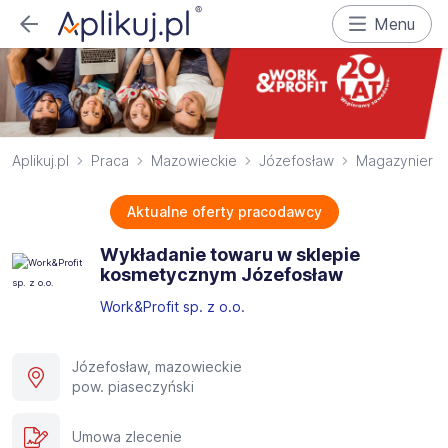
Menu
Aplikuj.pl
Praca
Mazowieckie
Józefosław
Magazynier
Aktualne oferty pracodawcy
Wykładanie towaru w sklepie
kosmetycznym Józefosław
Work&Profit sp. z o.o.
Józefosław, mazowieckie
pow. piaseczyński
Umowa zlecenie