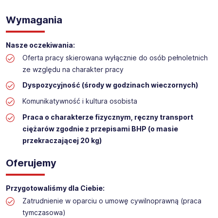
WYKŁADANIE TOWARU w sklepie kosmetycznym
Lokalizacja: Sieniawa
Wymagania
Nasze oczekiwania:
Oferta pracy skierowana wyłącznie do osób pełnoletnich
ze względu na charakter pracy
Dyspozycyjność (środy w godzinach wieczornych)
Komunikatywność i kultura osobista
Praca o charakterze fizycznym, ręczny transport
ciężarów zgodnie z przepisami BHP (o masie
przekraczającej 20 kg)
Oferujemy
Przygotowaliśmy dla Ciebie:
Zatrudnienie w oparciu o umowę cywilnoprawną (praca
tymczasowa)