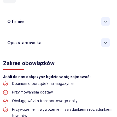
O firmie
Opis stanowiska
Założona w 2001 Agencja Pracy Tymczasowej, Agencja
Pośrednictwa Pracy i Doradztwa Personalnego Work &
Zakres obowiązków
Profit jest obecnie jedną z największych niezależnych
polskich agencji zatrudnienia. W ciągu wielu lat naszej
działalności daliśmy pracę przeszło 50 000 pracowników
Jeśli do nas dołączysz będziesz się zajmować:
w całym kraju. Skutecznie znajdujemy pracowników dla
Dbaniem o porządek na magazynie
największych firm, jak również małych rodzinnych
przedsiębiorstw w Polsce. Agencja jest wpisana pod nr
Przyjmowaniem dostaw
396 w Krajowym Rejestrze Agencji Zatrudnienia.
Obsługą wózka transportowego dolly
Obecnie dla naszego Klienta, poszukujemy osób na
Przywożeniem, wywożeniem, załadunkiem i rozładunkiem
stanowisko:
towarów