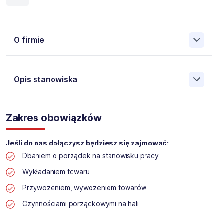
O firmie
Opis stanowiska
Założona w 2001 Agencja Pracy Tymczasowej, Agencja
Pośrednictwa Pracy i Doradztwa Personalnego Work &
Zakres obowiązków
Profit jest obecnie jedną z największych niezależnych
polskich agencji zatrudnienia. W ciągu wielu lat naszej
działalności daliśmy pracę przeszło 50 000 pracowników
Jeśli do nas dołączysz będziesz się zajmować:
w całym kraju. Skutecznie znajdujemy pracowników dla
Dbaniem o porządek na stanowisku pracy
największych firm, jak również małych rodzinnych
przedsiębiorstw w Polsce. Agencja jest wpisana pod nr
Wykładaniem towaru
396 w Krajowym Rejestrze Agencji Zatrudnienia.
Przywożeniem, wywożeniem towarów
Czynnościami porządkowymi na hali
Obecnie dla naszego Klienta, poszukujemy osób na
stanowisko: