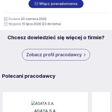
załączonych dokumentach aplikacyjnych (w tym
pod numerem 33 816 64 09 lub pisemnie na adres
Włącz powiadomienia
wizerunku), na potrzeby przyszłych rekrutacji przez okres
siedziby administratora.
12 miesięcy. Zgoda jest dobrowolna i może być w każdym
Pełną treść Klauzuli znajdzie Pan/Pani pod adresem:
czasie wycofana.
Dodana
30 czerwca 2026
https://www.workprofit.pl/klauzula-informacyjna.html
Wygasła
15 lipca 2026
(23 dni temu)
Chcesz dowiedzieć się więcej o firmie?
Zobacz profil pracodawcy
Polecani pracodawcy
AGATA S.A.