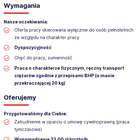
Wymagania
Praca na hali w sklepie budowlanym
Lokalizacja: Piotrków Trybunalski
Nasze oczekiwania:
Oferta pracy skierowana wyłącznie do osób pełnoletnich
ze względu na charakter pracy
Dyspozycyjność
Chęć do pracy, sumienność
Praca o charakterze fizycznym, ręczny transport
ciężarów zgodnie z przepisami BHP (o masie
przekraczającej 20 kg)
Oferujemy
Przygotowaliśmy dla Ciebie:
Zatrudnienie w oparciu o umowę cywilnoprawną (praca
tymczasowa)
Wynagrodzenie 32,00 zł brutto/h