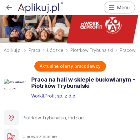
Menu
Aplikuj.pl
Praca
Łódzkie
Piotrków Trybunalski
Pracownik
Aktualne oferty pracodawcy
Praca na hali w sklepie budowlanym -
Piotrków Trybunalski
Work&Profit sp. z o.o.
Piotrków Trybunalski, łódzkie
Umowa zlecenie