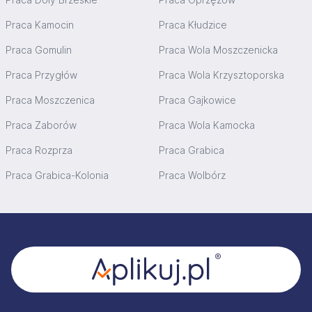
Praca Kamocin
Praca Kłudzice
Praca Gomulin
Praca Wola Moszczenicka
Praca Przygłów
Praca Wola Krzysztoporska
Praca Moszczenica
Praca Gajkowice
Praca Zaborów
Praca Wola Kamocka
Praca Rozprza
Praca Grabica
Praca Grabica-Kolonia
Praca Wolbórz
Stopka