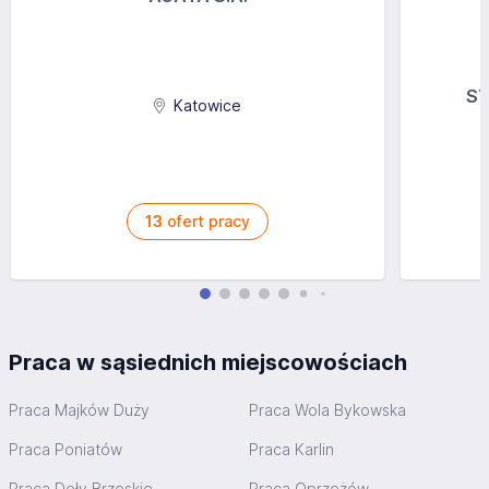
ST
Katowice
13
ofert pracy
Praca w sąsiednich miejscowościach
Praca Majków Duży
Praca Wola Bykowska
Praca Poniatów
Praca Karlin
Praca Doły Brzeskie
Praca Oprzężów