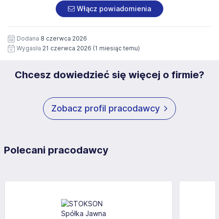
dobrowolna i może być w każdym czasie wycofana.
osobowych, znajduje się w Polityce Prywatności
Włącz powiadomienia
Dodatkowo wyrażam zgodę na przetwarzanie moich
Administratora.
danych osobowych zawartych w załączonych
dokumentach aplikacyjnych (w tym wizerunku), na
Dodana
8 czerwca 2026
potrzeby przyszłych rekrutacji przez okres 12 miesięcy.
Wygasła
21 czerwca 2026
(1 miesiąc temu)
Zgoda jest dobrowolna i może być w każdym czasie
wycofana.
Chcesz dowiedzieć się więcej o firmie?
Zobacz profil pracodawcy
Polecani pracodawcy