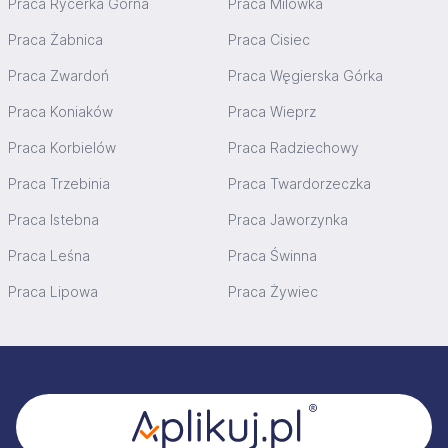
Praca Rycerka Górna
Praca Milówka
Praca Żabnica
Praca Cisiec
Praca Zwardoń
Praca Węgierska Górka
Praca Koniaków
Praca Wieprz
Praca Korbielów
Praca Radziechowy
Praca Trzebinia
Praca Twardorzeczka
Praca Istebna
Praca Jaworzynka
Praca Leśna
Praca Świnna
Praca Lipowa
Praca Żywiec
Stopka