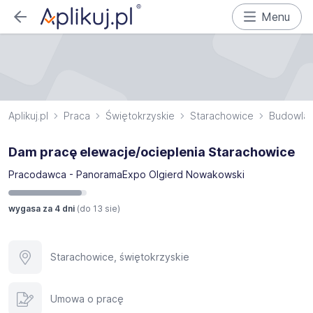
Menu
Aplikuj.pl
Praca
Świętokrzyskie
Starachowice
Budowlan
Dam pracę elewacje/ocieplenia Starachowice
Pracodawca - PanoramaExpo Olgierd Nowakowski
wygasa za 4 dni
(do
13 sie
)
Starachowice, świętokrzyskie
Umowa o pracę