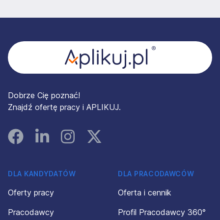
Stopka
Dobrze Cię poznać!
Znajdź ofertę pracy i APLIKUJ.
Facebook
Linked In
Instagram
Instagram
DLA KANDYDATÓW
DLA PRACODAWCÓW
Oferty pracy
Oferta i cennik
Pracodawcy
Profil Pracodawcy 360°