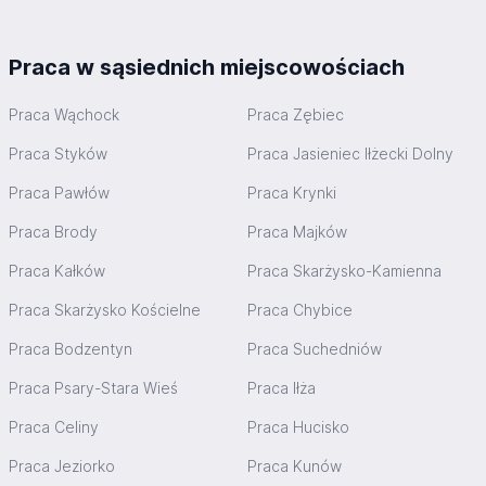
Praca w sąsiednich miejscowościach
Praca Wąchock
Praca Zębiec
Praca Styków
Praca Jasieniec Iłżecki Dolny
Praca Pawłów
Praca Krynki
Praca Brody
Praca Majków
Praca Kałków
Praca Skarżysko-Kamienna
Praca Skarżysko Kościelne
Praca Chybice
Praca Bodzentyn
Praca Suchedniów
Praca Psary-Stara Wieś
Praca Iłża
Praca Celiny
Praca Hucisko
Praca Jeziorko
Praca Kunów