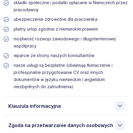
składki społeczne i podatki opłacane w Niemczech przez
pracodawcę
ubezpieczenie zdrowotne dla pracownika
płatny urlop zgodnie z niemieckim prawem
możliwość rozwoju zawodowego i długoterminowej
współpracy
wparcie ze strony naszych konsultantów
nasze usługi są bezpłatne (obejmują tłumaczenie i
profesjonalne przygotowanie CV oraz innych
dokumentów w języku niemieckim i angielskim
niezbędnych do zatrudnienia)
Klauzula informacyjna
Na podstawie art. 6 ust. 1 lit. b rozporządzenia (UE) nr
Zgoda na przetwarzanie danych osobowych
2016/679 (dalej: „Rozporządzenie”), wyrażam zgodę na
przetwarzanie moich danych osobowych w procesie