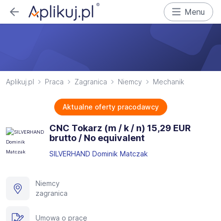
Menu
Aplikuj.pl
Praca
Zagranica
Niemcy
Mechanik
Aktualne oferty pracodawcy
CNC Tokarz (m / k / n) 15,29 EUR
brutto / No equivalent
SILVERHAND Dominik Matczak
Niemcy
zagranica
Umowa o pracę