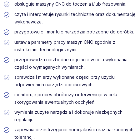
którzy spełniają warunki rekrutacji.
zapewnia wsparcie na każdym etapie rekrutacji.
obsługuje maszyny CNC do toczenia i/lub frezowania.
czyta i interpretuje rysunki techniczne oraz dokumentację
wykonawczą.
przygotowuje i montuje narzędzia potrzebne do obróbki.
ustawia parametry pracy maszyn CNC zgodnie z
instrukcjami technologicznymi.
przeprowadza niezbędne regulacje w celu wykonania
części o wymaganych wymiarach.
sprawdza i mierzy wykonane części przy użyciu
odpowiednich narzędzi pomiarowych.
monitoruje proces obróbczy i interweniuje w celu
skorygowania ewentualnych odchyleń.
wymienia zużyte narzędzia i dokonuje niezbędnych
regulacji.
zapewnia przestrzeganie norm jakości oraz narzuconych
tolerancji.