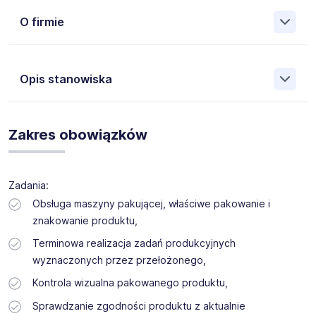
O firmie
Opis stanowiska
Dla naszego klienta będącego liderem rynkowym w skali
globalnej i ekspertem w produkcji opakowań.
Zakres obowiązków
Konsekwentnie prezentującego szeroką gamę naczyń i
opakowań charakteryzujących się najwyższą jakością
oraz atrakcyjnym wyglądem. Poszukujemy kandydatów na
stanowisko: Pakowacza/kiLokalizacja: Czeladź, ul.
Zadania:
Handlowa 20
Obsługa maszyny pakującej, właściwe pakowanie i
znakowanie produktu,
Terminowa realizacja zadań produkcyjnych
wyznaczonych przez przełożonego,
Kontrola wizualna pakowanego produktu,
Sprawdzanie zgodności produktu z aktualnie