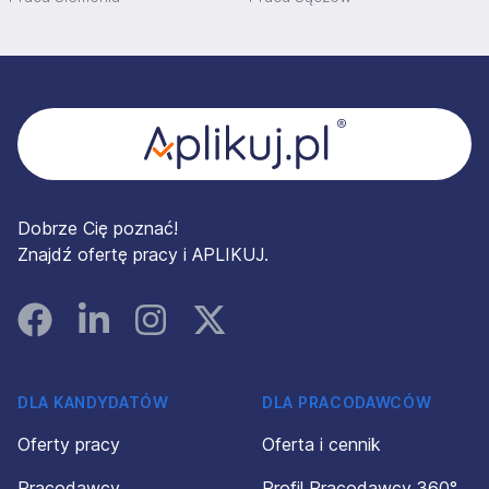
Stopka
Dobrze Cię poznać!
Znajdź ofertę pracy i APLIKUJ.
Facebook
Linked In
Instagram
Instagram
DLA KANDYDATÓW
DLA PRACODAWCÓW
Oferty pracy
Oferta i cennik
Pracodawcy
Profil Pracodawcy 360°